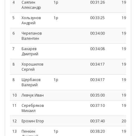
4
Саяпин
1р
00:31:26
1973
Александр
5
Хользунов
1р
00:33:25
1977
Андрей
6
Черепанов
00:34:00
1989
Валентин
7
Бахарев
00:34:08
1986
Дмитрий
8
Хорошилов
00:34:17
1985
Сергей
8
Щербаков
1р
00:34:17
1963
Валерий
10
Левчук Иван
00:35:00
1988
11
Серебряков
00:37:10
1970
Михаил
12
Ерохин Егор
00:37:40
2006
13
Пенкин
1р
00:38:20
1978