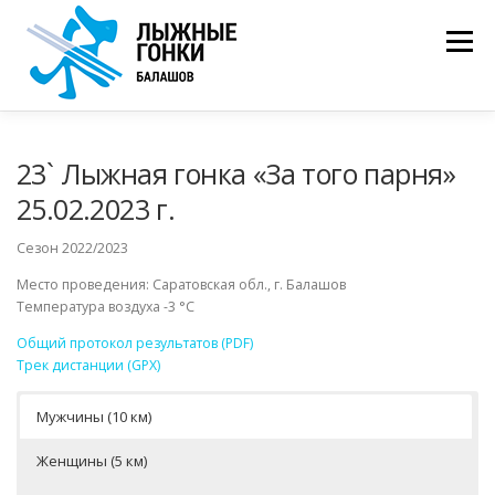
Перейти
к
Меню
содержимому
ОБЩИЙ ЗАЧЕТ
РЕЗУЛЬТАТЫ
ФОТОГРАФИИ
23` Лыжная гонка «За того парня»
25.02.2023 г.
СХЕМА ПРОЕЗДА
АРХИВ
НАПИСАТЬ НАМ
Сезон 2022/2023
Место проведения: Саратовская обл., г. Балашов
Температура воздуха -3 °С
Общий протокол результатов (PDF)
Трек дистанции (GPX)
Мужчины (10 км)
Женщины (5 км)