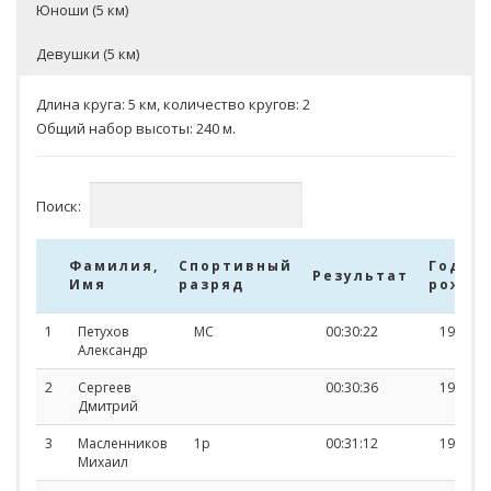
Юноши (5 км)
Девушки (5 км)
Длина круга: 5 км, количество кругов: 2
Общий набор высоты: 240 м.
Поиск:
Фамилия,
Спортивный
Год
Результат
Имя
разряд
рожде
Фамилия,
Спортивный
Результат
Год
1
Петухов
МС
00:30:22
1973
Имя
разряд
рожд
Александр
2
Сергеев
00:30:36
1993
Дмитрий
3
Масленников
1р
00:31:12
1986
Михаил