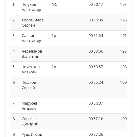
Фамилия,
Спортивный
Результат
Год
1
Петухов
МС
00:50:17
1973
Имя
разряд
рожде
Александр
2
Хорошилов
00:50:35
1985
Сергей
3
Саяпин
1р
00:51:54
1973
Александр
4
Черепанов
00:53:56
1989
Валентин
5
Чиченков
1р
00:53:57
1980
Алексей
6
Пешков
00:55:24
1993
Сергей
7
Марусев
00:56:37
Андрей
8
Сергеев
00:57:18
1993
Дмитрий
9
Рудь Игорь
00:57:26