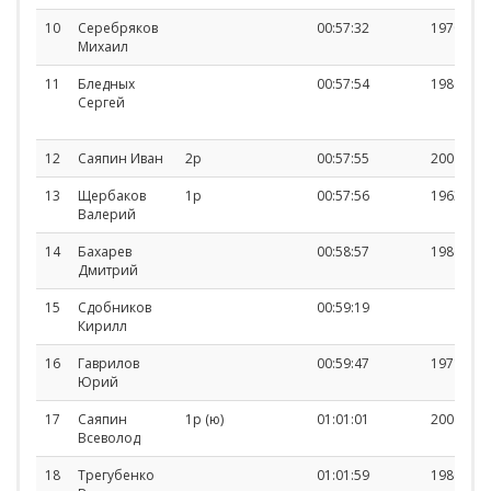
10
Серебряков
00:57:32
1970
Михаил
11
Бледных
00:57:54
1986
Сергей
12
Саяпин Иван
2р
00:57:55
2009
13
Щербаков
1р
00:57:56
1963
Валерий
14
Бахарев
00:58:57
1986
Дмитрий
15
Сдобников
00:59:19
Кирилл
16
Гаврилов
00:59:47
1971
Юрий
17
Саяпин
1р (ю)
01:01:01
2009
Всеволод
18
Трегубенко
01:01:59
1986