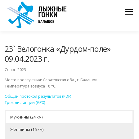
Перейти
к
Меню
содержимому
ОБЩИЙ ЗАЧЕТ
РЕЗУЛЬТАТЫ
ФОТОГРАФИИ
23` Велогонка «Дурдом-поле»
09.04.2023 г.
СХЕМА ПРОЕЗДА
АРХИВ
НАПИСАТЬ НАМ
Сезон 2023
Место проведения: Саратовская обл., г. Балашов
Температура воздуха +8 °С
Общий протокол результатов (PDF)
Трек дистанции (GPX)
Мужчины (24 км)
Женщины (16 км)